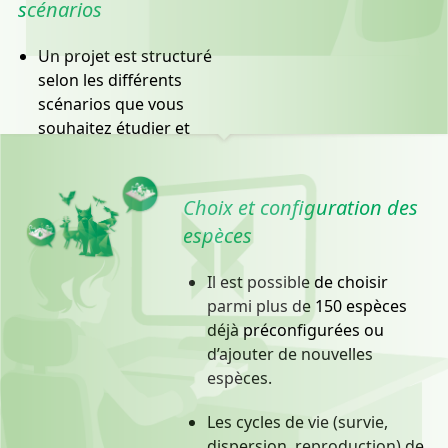
scénarios
Un projet est structuré
selon les différents
scénarios que vous
souhaitez étudier et
comparer. Il est possible
d’en ajouter autant que
nécessaire.
Choix et configuration des
espèces
En version SaaS, un
tableau de bord vous
Il est possible de choisir
permet de suivre en un
parmi plus de 150 espèces
coup d’œil l’avancement
déjà préconfigurées ou
des simulations de tous
d’ajouter de nouvelles
vos scénarios.
espèces.
Les cycles de vie (survie,
dispersion, reproduction) de