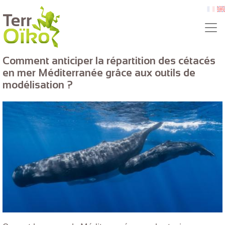
Skip to main content
fr
e
Comment anticiper la répartition des cétacés
en mer Méditerranée grâce aux outils de
modélisation ?