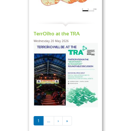
TerrOïko at the TRA
Wednesday 20 May 2026
Pagination
Next page
Last page
1
…
›
»