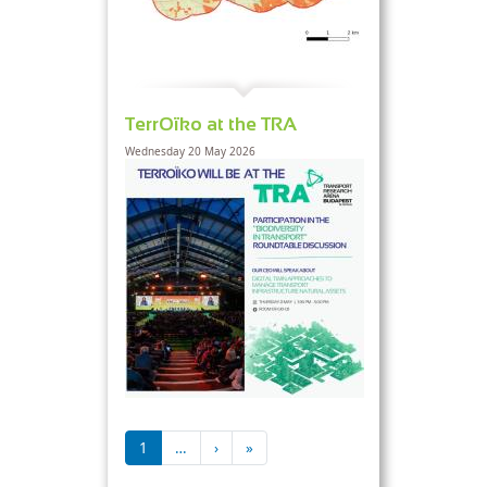
TerrOïko at the TRA
Wednesday 20 May 2026
Pagination
Next page
Last page
1
…
›
»