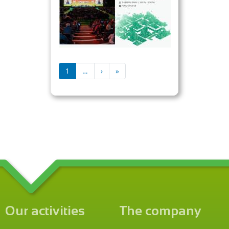
Pagination
Next page
Last page
1
…
›
»
Our activities
The company