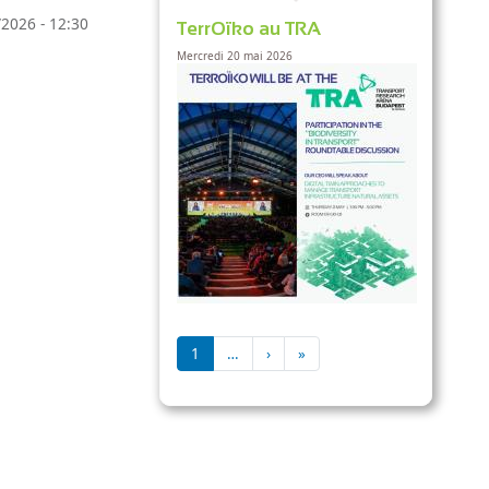
2026 - 12:30
TerrOïko au TRA
Mercredi 20 mai 2026
Pagination
Page suivante
Dernière page
1
…
›
»