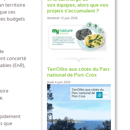
un territoire
vos équipes, alors que vos
projets s’accumulent ?
sque ces
 des budgets
Vendredi 12 juin 2026
de
nt concerté
lables (EnR),
TerrOïko aux côtés du Parc
national de Port-Cros
Jeudi 4 juin 2026
oire
te.
apidement
ls que