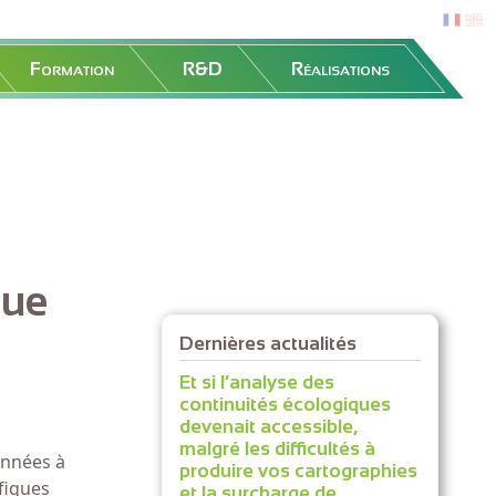
fr
en
Formation
R&D
Réalisations
que
Dernières actualités
Et si l’analyse des
continuités écologiques
devenait accessible,
malgré les difficultés à
onnées à
produire vos cartographies
fiques
et la surcharge de