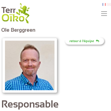
Aller au contenu principal
fr
e
Ole Berggreen
retour à l'équipe
Responsable