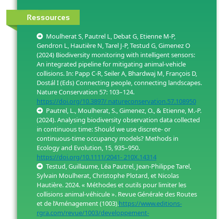
Ressources
Moulherat S, Pautrel L, Debat G, Etienne M-P,
Gendron L, Hautière N, Tarel J-P, Testud G, Gimenez O
(2024) Biodiversity monitoring with intelligent sensors:
An integrated pipeline for mitigating animal-vehicle
collisions. In: Papp C-R, Seiler A, Bhardwaj M, François D,
Dostál I (Eds) Connecting people, connecting landscapes.
Nature Conservation 57: 103–124.
https://doi.org/10.3897/ natureconservation.57.108950
Pautrel, L., Moulherat, S., Gimenez, O., & Etienne, M.-P.
(2024). Analysing biodiversity observation data collected
in continuous time: Should we use discrete- or
continuous-time occupancy models? Methods in
Ecology and Evolution, 15, 935–950.
https://doi.org/10.1111/2041- 210X.14314
Testud, Guillaume, Léa Pautrel, Jean-Philippe Tarel,
Sylvain Moulherat, Christophe Plotard, et Nicolas
Hautière. 2024. « Méthodes et outils pour limiter les
collisions animal-véhicule ». Revue Générale des Routes
et de l’Aménagement (1003).
https://www.editions-
rgra.com/revue/1003/developpement-