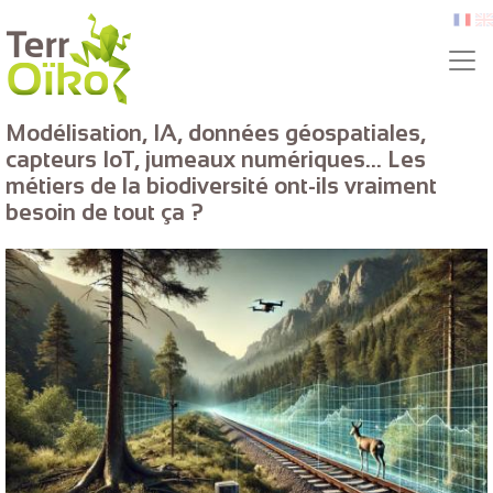
Aller au contenu principal
fr
e
Modélisation, IA, données géospatiales,
capteurs IoT, jumeaux numériques... Les
métiers de la biodiversité ont-ils vraiment
besoin de tout ça ?