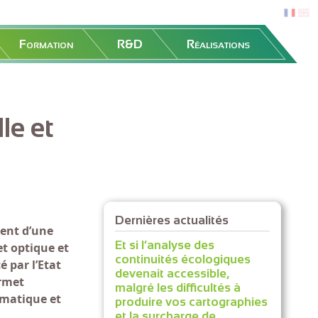
fr
en
Formation
R&D
Réalisations
le et
Dernières actualités
ment d’une
Et si l’analyse des
t optique et
continuités écologiques
 par l’Etat
devenait accessible,
ermet
malgré les difficultés à
ormatique et
produire vos cartographies
et la surcharge de