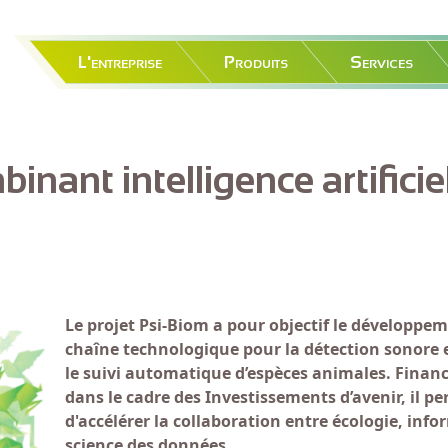
Navigation principale
L'entreprise
Produits
Services
nant intelligence artificiel
Le projet Psi-Biom a pour objectif le développe
chaîne technologique pour la détection sonore e
le suivi automatique d’espèces animales. Financé
dans le cadre des Investissements d’avenir, il p
d'accélérer la collaboration entre écologie, inf
science des données.