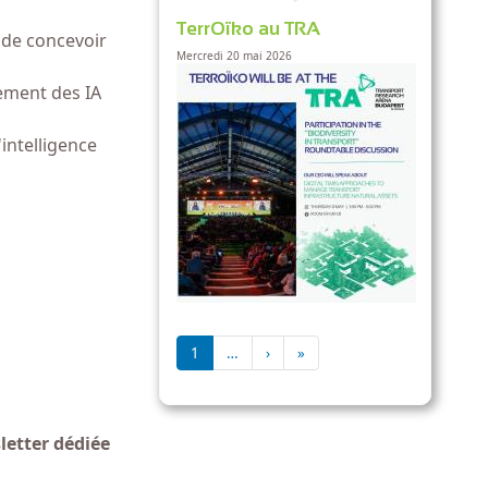
TerrOïko au TRA
é de concevoir
Mercredi 20 mai 2026
pement des IA
intelligence
Pagination
Page suivante
Dernière page
1
…
›
»
letter dédiée