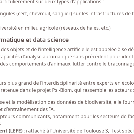
articulièrement sur deux types d’applications :
ngulés (cerf, chevreuil, sanglier) sur les infrastructures de
iversité en milieu agricole (réseaux de haies, etc.)
ormatique et data science
es objets et de l’intelligence artificielle est appelée à se 
s capacités d’analyse automatique sans précédent pour identi
e des comportements d’animaux, lutter contre le braconnag
 plus grand de l’interdisciplinarité entre experts en écolo
retenue dans le projet Psi-Biom, qui rassemble les acteurs 
yse et la modélisation des données de biodiversité, elle four
 d’entraînement des IA.
apteurs communicants, notamment pour les secteurs de l’ag
s.
ent (LEFE)
: rattaché à l’Université de Toulouse 3, il est spéc