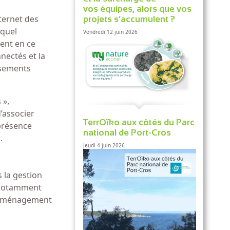
vos équipes, alors que vos
nternet des
projets s’accumulent ?
uquel
Vendredi 12 juin 2026
ment en ce
nectés et la
ssements
 »,
d’associer
TerrOïko aux côtés du Parc
présence
national de Port-Cros
.
Jeudi 4 juin 2026
 la gestion
e notamment
 l’aménagement