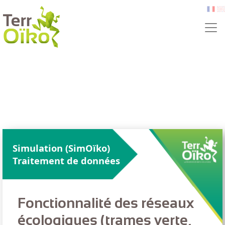
Aller au contenu principal
fr
e
Simulation (SimOïko)
Traitement de données
Fonctionnalité des réseaux
écologiques (trames verte,