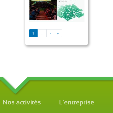
Pagination
Page suivante
Dernière page
1
…
›
»
Nos activités
L'entreprise